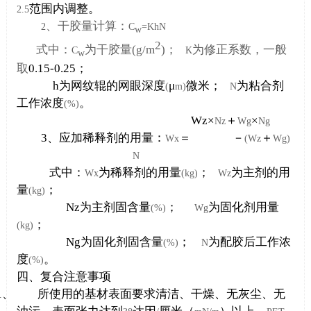
范围内调整。
2.5
、干胶量计算：
2
C
=KhN
w
2
式中：
为干胶量
(g/m
)
；
为修正系数，一般
C
K
w
取
0.15-0.25
；
h
为网纹辊的网眼深度
μ
微米；
为粘合剂
(
m)
N
工作浓度
。
(%)
Wz
×
＋
×
Nz
Wg
Ng
3
、应加稀释剂的用量：
＝
－
＋
Wx
(Wz
Wg)
N
式中：
为稀释剂的用量
；
为主剂的用
Wx
(kg)
Wz
量
；
(kg)
Nz
为主剂固含量
；
为固化剂用量
(%)
Wg
；
(kg)
Ng
为固化剂固含量
；
为配胶后工作浓
(%)
N
度
。
(%)
四、复合注意事项
1
、 所使用的基材表面要求清洁、干燥、无灰尘、无