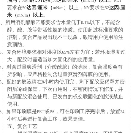
油污，表面张力达到
达因
厘米（
）以上
。
38
/
mN/m
PET
要求在
达因
厘米（
）以上
，
要求在
达因
厘
50
/
mN/m
NY
52
/
米（
）以上
。
mN/m
、所用溶剂醋酸乙酯要求含水量低于
.
以下，不能含
2
0
1%
醇、酸、胺等带活性氢的物质。使用超过标准要求的
溶剂，复合产品易出现不干现象，敬请用户使用前注
意预防。
、复合环境要求相对湿度以
左右为宜；若环境湿度过
3
65%
大，配胶时需适当加大固化剂的使用量。
、对含过量爽滑剂（介酸酰胺）的薄膜，复合强度会有
4
所影响，应严格控制含过量爽滑剂薄膜的使用。
、配好的胶液请在
小时内使用完，剩下配胶应稀释并密
5
8
闭后冷藏保管，下次再用时，在密闭情况下解冻，并
与新配胶混合使用。已发白的或交联固化的胶液禁止
使用。
、如果印刷膜是
或
，可在印刷工序完毕后，放置
6
PET
PA
24
小时后再进行复合工序，效果更佳。
五、复合工艺