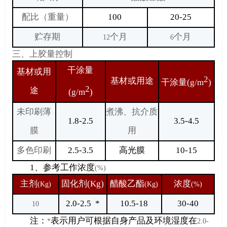
配比（重量）
100
20-25
贮存期
个月
个月
12
6
三、上胶量控制
干涂量
基材或用
2
基材或用途
干涂量
(g/m
)
2
途
(g/m
)
未印刷薄
煮沸、抗介质
1.8-2.5
3.5-4.5
膜
用
多色印刷
2.5-3.5
高光膜
10-15
1
、参考工作浓度
(%)
主剂
固化剂
(Kg
)
醋酸乙酯
浓度
(Kg)
(Kg)
(%)
2.0-2.5
*
10.5-18
30-40
10
注：
表示用户可根据自身产品及环境湿度在
*
2.0-