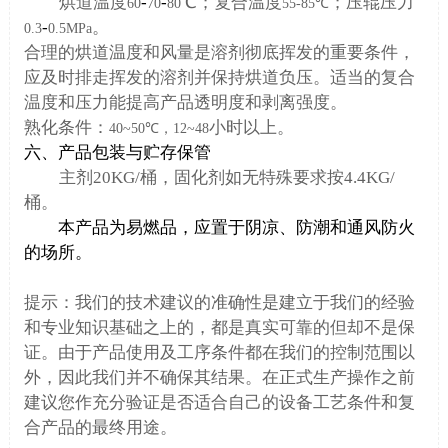
烘道温度
-
-
℃；复合
温度
；
压辊压力
60
70
80
55
-85
℃
-
。
0.3
0.5MPa
合理的烘道温度和风量是溶剂彻底挥发的重要条件，
应及时排走挥发的溶剂并保持烘道负压。适当的复合
温度和压力能提高产品透明度和剥离强度。
熟化条件：
小时以上。
40~
50
℃
，
12~48
六、产品包装与贮存保管
主剂
20KG
/
桶，固化剂如无特殊要求按
4.4KG
/
桶。
本产品为易燃品，应置于阴凉、防潮和通风防火
的场所。
提示：我们的技术建议的准确性是建立于我们的经验
和专业知识基础之上的，都是真实可靠的但却不是保
证。由于产品使用及工序条件都在我们的控制范围以
外，因此我们并不确保其结果。在正式生产操作之前
建议您作充分验证是否适合自己的设备工艺条件和复
合产品的最终用途。