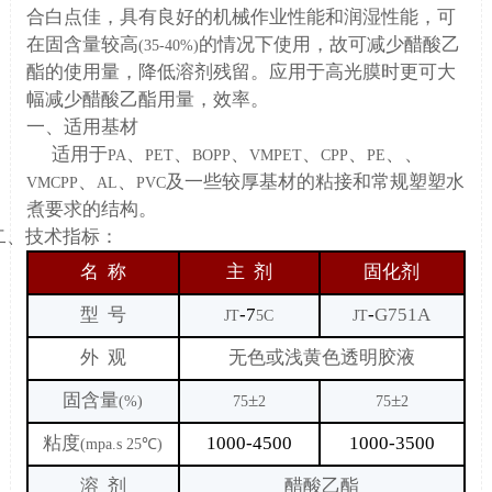
合白点佳，具有良好的机械作业性能和润湿性能，可
在固含量较高
的情况下使用，故可减少醋酸乙
(35-40%)
酯的使用量，降低溶剂残留。应用于高光膜时更可大
幅减少醋酸乙酯用量，效率。
一、适用基材
适用于
、
、
、
、
、
、、
PA
PET
BOPP
VMPET
CPP
PE
、
、
及一些较厚基材的粘接和常规塑塑水
VMCPP
AL
PVC
煮要求的结构。
二、
技术指标：
名
称
主
剂
固化剂
型
号
-7
-
G751A
JT
5C
JT
外
观
无色或浅黄色透明胶液
固含量
±
±
(%)
75
2
75
2
粘度
1000-4500
1000-3500
(mpa.s
25
℃
)
溶
剂
醋酸乙酯